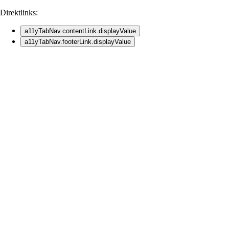
Direktlinks:
a11yTabNav.contentLink.displayValue
a11yTabNav.footerLink.displayValue