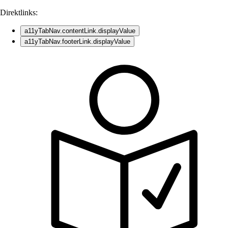
Direktlinks:
a11yTabNav.contentLink.displayValue
a11yTabNav.footerLink.displayValue