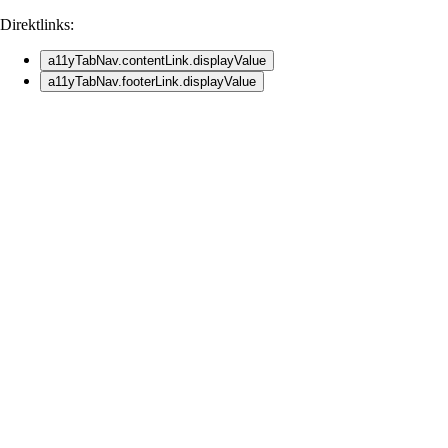
Direktlinks:
a11yTabNav.contentLink.displayValue
a11yTabNav.footerLink.displayValue