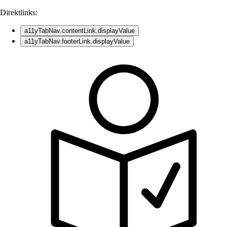
Direktlinks:
a11yTabNav.contentLink.displayValue
a11yTabNav.footerLink.displayValue