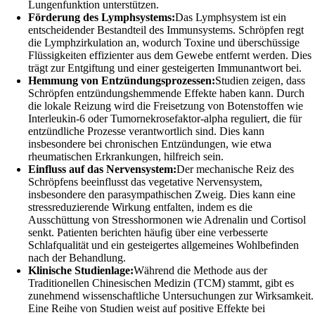
Lungenfunktion unterstützen.
Förderung des Lymphsystems:
Das Lymphsystem ist ein
entscheidender Bestandteil des Immunsystems. Schröpfen regt
die Lymphzirkulation an, wodurch Toxine und überschüssige
Flüssigkeiten effizienter aus dem Gewebe entfernt werden. Dies
trägt zur Entgiftung und einer gesteigerten Immunantwort bei.
Hemmung von Entzündungsprozessen:
Studien zeigen, dass
Schröpfen entzündungshemmende Effekte haben kann. Durch
die lokale Reizung wird die Freisetzung von Botenstoffen wie
Interleukin-6 oder Tumornekrosefaktor-alpha reguliert, die für
entzündliche Prozesse verantwortlich sind. Dies kann
insbesondere bei chronischen Entzündungen, wie etwa
rheumatischen Erkrankungen, hilfreich sein.
Einfluss auf das Nervensystem:
Der mechanische Reiz des
Schröpfens beeinflusst das vegetative Nervensystem,
insbesondere den parasympathischen Zweig. Dies kann eine
stressreduzierende Wirkung entfalten, indem es die
Ausschüttung von Stresshormonen wie Adrenalin und Cortisol
senkt. Patienten berichten häufig über eine verbesserte
Schlafqualität und ein gesteigertes allgemeines Wohlbefinden
nach der Behandlung.
Klinische Studienlage:
Während die Methode aus der
Traditionellen Chinesischen Medizin (TCM) stammt, gibt es
zunehmend wissenschaftliche Untersuchungen zur Wirksamkeit.
Eine Reihe von Studien weist auf positive Effekte bei