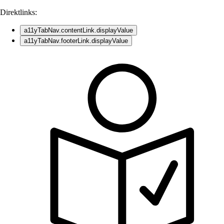
Direktlinks:
a11yTabNav.contentLink.displayValue
a11yTabNav.footerLink.displayValue