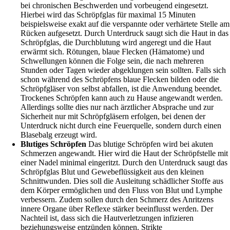
bei chronischen Beschwerden und vorbeugend eingesetzt.
Hierbei wird das Schröpfglas für maximal 15 Minuten
beispielsweise exakt auf die verspannte oder verhärtete Stelle am
Rücken aufgesetzt. Durch Unterdruck saugt sich die Haut in das
Schröpfglas, die Durchblutung wird angeregt und die Haut
erwärmt sich. Rötungen, blaue Flecken (Hämatome) und
Schwellungen können die Folge sein, die nach mehreren
Stunden oder Tagen wieder abgeklungen sein sollten. Falls sich
schon während des Schröpfens blaue Flecken bilden oder die
Schröpfgläser von selbst abfallen, ist die Anwendung beendet.
Trockenes Schröpfen kann auch zu Hause angewandt werden.
Allerdings sollte dies nur nach ärztlicher Absprache und zur
Sicherheit nur mit Schröpfgläsern erfolgen, bei denen der
Unterdruck nicht durch eine Feuerquelle, sondern durch einen
Blasebalg erzeugt wird.
Blutiges Schröpfen
Das blutige Schröpfen wird bei akuten
Schmerzen angewandt. Hier wird die Haut der Schröpfstelle mit
einer Nadel minimal eingeritzt. Durch den Unterdruck saugt das
Schröpfglas Blut und Gewebeflüssigkeit aus den kleinen
Schnittwunden. Dies soll die Ausleitung schädlicher Stoffe aus
dem Körper ermöglichen und den Fluss von Blut und Lymphe
verbessern. Zudem sollen durch den Schmerz des Anritzens
innere Organe über Reflexe stärker beeinflusst werden. Der
Nachteil ist, dass sich die Hautverletzungen infizieren
beziehungsweise entzünden können. Strikte