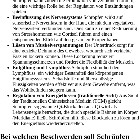
Schröpfen kann zudem die Produktion von Zytokinen fördern,
die eine wichtige Rolle bei der Regulation von Entzündungen
spielen.
Beeinflussung des Nervensystems
Schröpfen wirkt auf
sensorische Nervenfasern in der Haut, die mit dem vegetativen
Nervensystem verbunden sind. Dies kann zu einer Reduzierung
von Stresshormonen wie Cortisol führen und einen
entspannenden Effekt auf den gesamten Körper haben.
Lösen von Muskelverspannungen
Der Unterdruck sorgt für
eine gezielte Dehnung des Gewebes, wodurch sich verklebte
Faszien lockern können. Diese Lockerung reduziert
Spannungsschmerzen und fördert die Flexibilität der Muskeln.
Entgiftung und Lymphfluss
Schröpfen stimuliert den
Lymphfluss, ein wichtiger Bestandteil des körpereigenen
Entgiftungssystems. Schadstoffe und überschüssige
Flüssigkeiten werden effektiver aus dem Gewebe entfernt, was
das Wohlbefinden steigern kann.
Regulation von Energieflüssen (traditionelle Sicht)
Aus Sicht
der Traditionellen Chinesischen Medizin (TCM) gleicht
Schröpfen sogenannte Qi-Blockaden aus. Qi wird als
Lebensenergie betrachtet, die durch spezielle Bahnen im Körper
(Meridiane) fließt. Schröpfen hilft, diese Blockaden zu lösen und
den Energiefluss wiederherzustellen.
Bei welchen Beschwerden soll Schröpfen