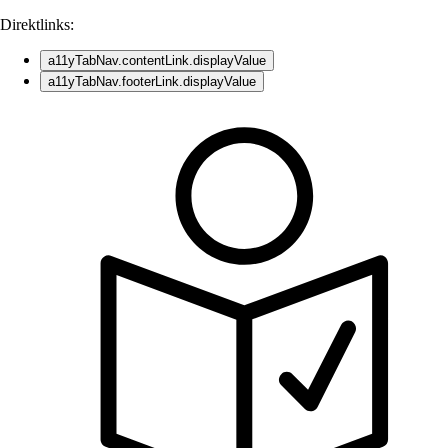
Direktlinks:
a11yTabNav.contentLink.displayValue
a11yTabNav.footerLink.displayValue