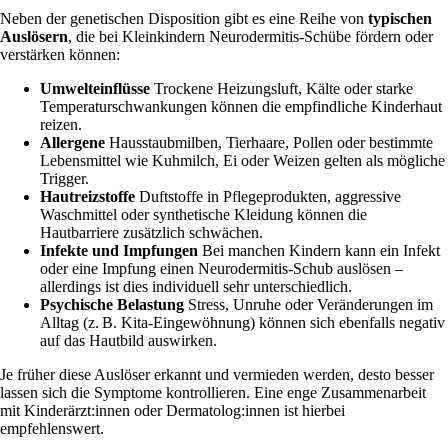
Neben der genetischen Disposition gibt es eine Reihe von
typischen
Auslösern
, die bei Kleinkindern Neurodermitis-Schübe fördern oder
verstärken können:
Umwelteinflüsse
Trockene Heizungsluft, Kälte oder starke
Temperaturschwankungen können die empfindliche Kinderhaut
reizen.
Allergene
Hausstaubmilben, Tierhaare, Pollen oder bestimmte
Lebensmittel wie Kuhmilch, Ei oder Weizen gelten als mögliche
Trigger.
Hautreizstoffe
Duftstoffe in Pflegeprodukten, aggressive
Waschmittel oder synthetische Kleidung können die
Hautbarriere zusätzlich schwächen.
Infekte und Impfungen
Bei manchen Kindern kann ein Infekt
oder eine Impfung einen Neurodermitis-Schub auslösen –
allerdings ist dies individuell sehr unterschiedlich.
Psychische Belastung
Stress, Unruhe oder Veränderungen im
Alltag (z. B. Kita-Eingewöhnung) können sich ebenfalls negativ
auf das Hautbild auswirken.
Je früher diese Auslöser erkannt und vermieden werden, desto besser
lassen sich die Symptome kontrollieren. Eine enge Zusammenarbeit
mit Kinderärzt:innen oder Dermatolog:innen ist hierbei
empfehlenswert.