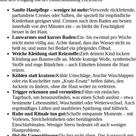
Sanfte Hautpflege – weniger ist mehr:
Verwende rückfettende,
parfumfreie Cremes oder Salben, die speziell für empfindliche
Kinderhaut geeignet sind. Cremen nach dem Baden am besten
innerhalb von drei Minuten ein – so bleibt die Feuchtigkeit
besser in der Haut.
Lauwarmes und kurzes Baden:
Ein- bis zweimal pro Woche
reicht meist völlig aus. Achte darauf, dass das Wasser nicht zu
heiß ist, und nutze bei Bedarf ein pflegendes Ölbad.
Weiche Kleidung statt Reizstoffe:
Zieh deinem Kind lockere
Kleidung aus Baumwolle an. Meide kratzige Wolle, synthetische
Stoffe und enge Bündchen – auch Etiketten können die Haut
reizen.
Kühlen statt kratzen:
Kühle Umschläge, feuchte Waschlappen
oder ein Kuscheltier zum „Kratz-Ersatz“ helfen dabei, den
Juckreiz zu lindern, ohne die Haut weiter zu verletzen.
Trigger erkennen und vermeiden:
Führe ein einfaches
Tagebuch, um herauszufinden, was einen Schub auslöst – etwa
bestimmte Lebensmittel, Waschmittel oder Wetterwechsel. Auch
regelmäßiges Lüften und staubfreies Spielzeug sind hilfreich.
Ruhe und Rituale tun gut:
Schaffe entspannte Momente – mit
Vorlesen, Streicheleinheiten oder beruhigenden
Einschlafritualen. Weniger Stress bedeutet oft auch weniger
Hautprobleme.
Hol dir Unterstützung:
Du bist nicht allein. Der Austausch mit