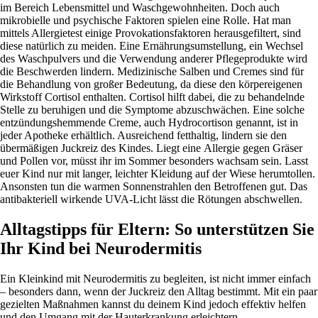
im Bereich Lebensmittel und Waschgewohnheiten. Doch auch
mikrobielle und psychische Faktoren spielen eine Rolle. Hat man
mittels Allergietest einige Provokationsfaktoren herausgefiltert, sind
diese natürlich zu meiden. Eine Ernährungsumstellung, ein Wechsel
des Waschpulvers und die Verwendung anderer Pflegeprodukte wird
die Beschwerden lindern. Medizinische Salben und Cremes sind für
die Behandlung von großer Bedeutung, da diese den körpereigenen
Wirkstoff Cortisol enthalten. Cortisol hilft dabei, die zu behandelnde
Stelle zu beruhigen und die Symptome abzuschwächen. Eine solche
entzündungshemmende Creme, auch Hydrocortison genannt, ist in
jeder Apotheke erhältlich. Ausreichend fetthaltig, lindern sie den
übermäßigen Juckreiz des Kindes. Liegt eine Allergie gegen Gräser
und Pollen vor, müsst ihr im Sommer besonders wachsam sein. Lasst
euer Kind nur mit langer, leichter Kleidung auf der Wiese herumtollen.
Ansonsten tun die warmen Sonnenstrahlen den Betroffenen gut. Das
antibakteriell wirkende UVA-Licht lässt die Rötungen abschwellen.
Alltagstipps für Eltern: So unterstützen Sie
Ihr Kind bei Neurodermitis
Ein Kleinkind mit Neurodermitis zu begleiten, ist nicht immer einfach
– besonders dann, wenn der Juckreiz den Alltag bestimmt. Mit ein paar
gezielten Maßnahmen kannst du deinem Kind jedoch effektiv helfen
und den Umgang mit der Hauterkrankung erleichtern.