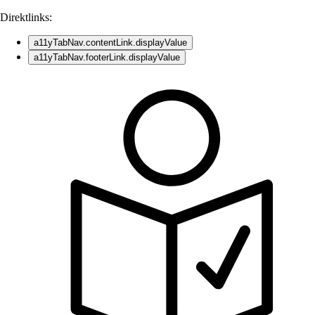
Direktlinks:
a11yTabNav.contentLink.displayValue
a11yTabNav.footerLink.displayValue