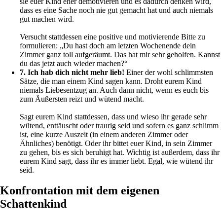
sie euer Kind eher demotivieren und es dadurch denken wird,
dass es eine Sache noch nie gut gemacht hat und auch niemals
gut machen wird.
Versucht stattdessen eine positive und motivierende Bitte zu
formulieren: „Du hast doch am letzten Wochenende dein
Zimmer ganz toll aufgeräumt. Das hat mir sehr geholfen. Kannst
du das jetzt auch wieder machen?“
7. Ich hab dich nicht mehr lieb!
Einer der wohl schlimmsten
Sätze, die man einem Kind sagen kann. Droht eurem Kind
niemals Liebesentzug an. Auch dann nicht, wenn es euch bis
zum Äußersten reizt und wütend macht.
Sagt eurem Kind stattdessen, dass und wieso ihr gerade sehr
wütend, enttäuscht oder traurig seid und sofern es ganz schlimm
ist, eine kurze Auszeit (in einem anderen Zimmer oder
Ähnliches) benötigt. Oder ihr bittet euer Kind, in sein Zimmer
zu gehen, bis es sich beruhigt hat. Wichtig ist außerdem, dass ihr
eurem Kind sagt, dass ihr es immer liebt. Egal, wie wütend ihr
seid.
Konfrontation mit dem eigenen
Schattenkind