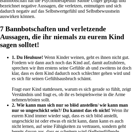
Bannbotschaft hat die Psychotherapeutin Sabine Unger geprägt und
bezeichnet negative Aussagen, die verletzen, entmutigen und sich
dadurch negativ auf das Selbstwertgefühl und Selbstbewusstsein
auswirken können.
7 Bannbotschaften und verletzende
Aussagen, die ihr niemals zu eurem Kind
sagen solltet!
1. Du Heulsuse!
Wenn Kinder weinen, geht es ihnen nicht gut.
Fordern wir dann auch noch das Kind auf, damit aufzuhören,
sprechen wir ihm erstens seine Gefühle ab und zweitens ist doch
klar, dass es dem Kind dadurch noch schlechter gehen wird und
es sich für seinen Gefühlsausbruch schämt.
Fragt euer Kind stattdessen, warum es sich gerade so fühlt, zeigt
Verständnis und fragt es, ob ihr es beispielsweise in die Arme
nehmen/trösten sollt.
2. Wie kann man sich nur so blöd anstellen/ wie kann man
nur so ungeschickt sein?/ Du kannst das eh nicht!
Wenn ihr
eurem Kind immer wieder sagt, dass es sich blöd anstellt,
ungeschickt ist oder etwas eh nicht kann, dann kann es auch
nicht lernen, auf seine Fähigkeiten zu vertrauen, sondern geht
bereits davon aus, dass es scheitern wird (Selbsterfüllende