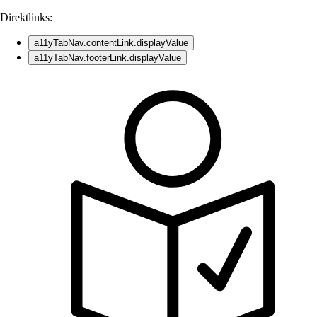
Direktlinks:
a11yTabNav.contentLink.displayValue
a11yTabNav.footerLink.displayValue