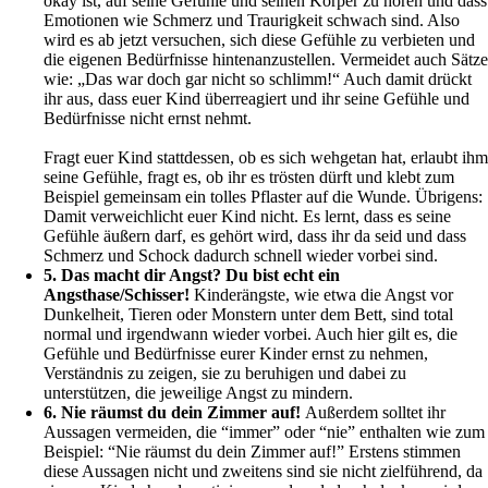
okay ist, auf seine Gefühle und seinen Körper zu hören und dass
Emotionen wie Schmerz und Traurigkeit schwach sind. Also
wird es ab jetzt versuchen, sich diese Gefühle zu verbieten und
die eigenen Bedürfnisse hintenanzustellen. Vermeidet auch Sätze
wie: „Das war doch gar nicht so schlimm!“ Auch damit drückt
ihr aus, dass euer Kind überreagiert und ihr seine Gefühle und
Bedürfnisse nicht ernst nehmt.
Fragt euer Kind stattdessen, ob es sich wehgetan hat, erlaubt ihm
seine Gefühle, fragt es, ob ihr es trösten dürft und klebt zum
Beispiel gemeinsam ein tolles Pflaster auf die Wunde. Übrigens:
Damit verweichlicht euer Kind nicht. Es lernt, dass es seine
Gefühle äußern darf, es gehört wird, dass ihr da seid und dass
Schmerz und Schock dadurch schnell wieder vorbei sind.
5. Das macht dir Angst? Du bist echt ein
Angsthase/Schisser!
Kinderängste, wie etwa die Angst vor
Dunkelheit, Tieren oder Monstern unter dem Bett, sind total
normal und irgendwann wieder vorbei. Auch hier gilt es, die
Gefühle und Bedürfnisse eurer Kinder ernst zu nehmen,
Verständnis zu zeigen, sie zu beruhigen und dabei zu
unterstützen, die jeweilige Angst zu mindern.
6. Nie räumst du dein Zimmer auf!
Außerdem solltet ihr
Aussagen vermeiden, die “immer” oder “nie” enthalten wie zum
Beispiel: “Nie räumst du dein Zimmer auf!” Erstens stimmen
diese Aussagen nicht und zweitens sind sie nicht zielführend, da