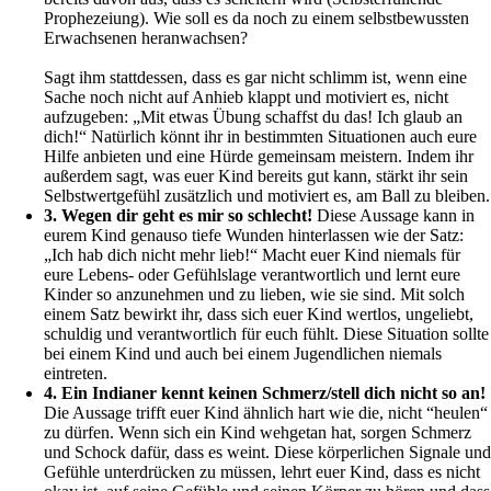
Prophezeiung). Wie soll es da noch zu einem selbstbewussten
Erwachsenen heranwachsen?
Sagt ihm stattdessen, dass es gar nicht schlimm ist, wenn eine
Sache noch nicht auf Anhieb klappt und motiviert es, nicht
aufzugeben: „Mit etwas Übung schaffst du das! Ich glaub an
dich!“ Natürlich könnt ihr in bestimmten Situationen auch eure
Hilfe anbieten und eine Hürde gemeinsam meistern. Indem ihr
außerdem sagt, was euer Kind bereits gut kann, stärkt ihr sein
Selbstwertgefühl zusätzlich und motiviert es, am Ball zu bleiben.
3. Wegen dir geht es mir so schlecht!
Diese Aussage kann in
eurem Kind genauso tiefe Wunden hinterlassen wie der Satz:
„Ich hab dich nicht mehr lieb!“ Macht euer Kind niemals für
eure Lebens- oder Gefühlslage verantwortlich und lernt eure
Kinder so anzunehmen und zu lieben, wie sie sind. Mit solch
einem Satz bewirkt ihr, dass sich euer Kind wertlos, ungeliebt,
schuldig und verantwortlich für euch fühlt. Diese Situation sollte
bei einem Kind und auch bei einem Jugendlichen niemals
eintreten.
4. Ein Indianer kennt keinen Schmerz/stell dich nicht so an!
Die Aussage trifft euer Kind ähnlich hart wie die, nicht “heulen“
zu dürfen. Wenn sich ein Kind wehgetan hat, sorgen Schmerz
und Schock dafür, dass es weint. Diese körperlichen Signale und
Gefühle unterdrücken zu müssen, lehrt euer Kind, dass es nicht