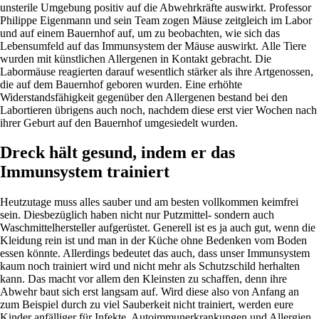
unsterile Umgebung positiv auf die Abwehrkräfte auswirkt. Professor
Philippe Eigenmann und sein Team zogen Mäuse zeitgleich im Labor
und auf einem Bauernhof auf, um zu beobachten, wie sich das
Lebensumfeld auf das Immunsystem der Mäuse auswirkt. Alle Tiere
wurden mit künstlichen Allergenen in Kontakt gebracht. Die
Labormäuse reagierten darauf wesentlich stärker als ihre Artgenossen,
die auf dem Bauernhof geboren wurden. Eine erhöhte
Widerstandsfähigkeit gegenüber den Allergenen bestand bei den
Labortieren übrigens auch noch, nachdem diese erst vier Wochen nach
ihrer Geburt auf den Bauernhof umgesiedelt wurden.
Dreck hält gesund, indem er das
Immunsystem trainiert
Heutzutage muss alles sauber und am besten vollkommen keimfrei
sein. Diesbezüglich haben nicht nur Putzmittel- sondern auch
Waschmittelhersteller aufgerüstet. Generell ist es ja auch gut, wenn die
Kleidung rein ist und man in der Küche ohne Bedenken vom Boden
essen könnte. Allerdings bedeutet das auch, dass unser Immunsystem
kaum noch trainiert wird und nicht mehr als Schutzschild herhalten
kann. Das macht vor allem den Kleinsten zu schaffen, denn ihre
Abwehr baut sich erst langsam auf. Wird diese also von Anfang an
zum Beispiel durch zu viel Sauberkeit nicht trainiert, werden eure
Kinder anfälliger für Infekte, Autoimmunerkrankungen und Allergien.