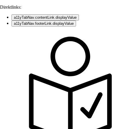
Direktlinks:
a11yTabNav.contentLink.displayValue
a11yTabNav.footerLink.displayValue