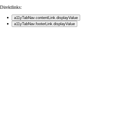
Direktlinks:
a11yTabNav.contentLink.displayValue
a11yTabNav.footerLink.displayValue