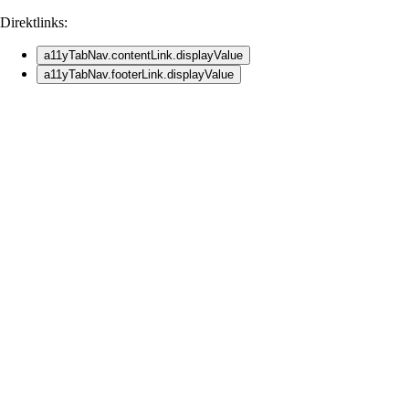
Direktlinks:
a11yTabNav.contentLink.displayValue
a11yTabNav.footerLink.displayValue