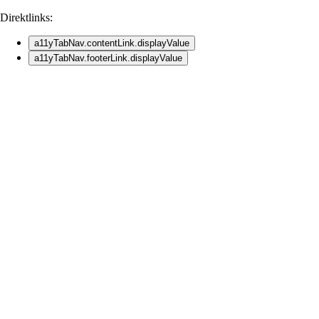
Direktlinks:
a11yTabNav.contentLink.displayValue
a11yTabNav.footerLink.displayValue