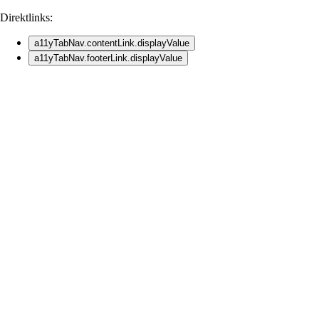
Direktlinks:
a11yTabNav.contentLink.displayValue
a11yTabNav.footerLink.displayValue