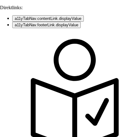
Direktlinks:
a11yTabNav.contentLink.displayValue
a11yTabNav.footerLink.displayValue