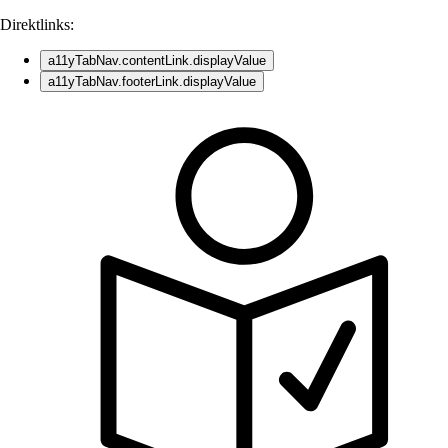
Direktlinks:
a11yTabNav.contentLink.displayValue
a11yTabNav.footerLink.displayValue