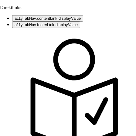
Direktlinks:
a11yTabNav.contentLink.displayValue
a11yTabNav.footerLink.displayValue