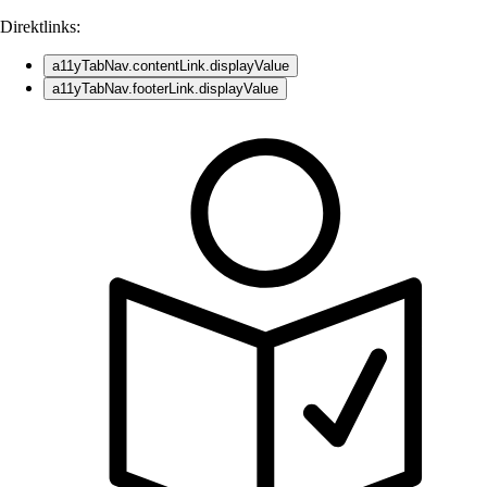
Direktlinks:
a11yTabNav.contentLink.displayValue
a11yTabNav.footerLink.displayValue