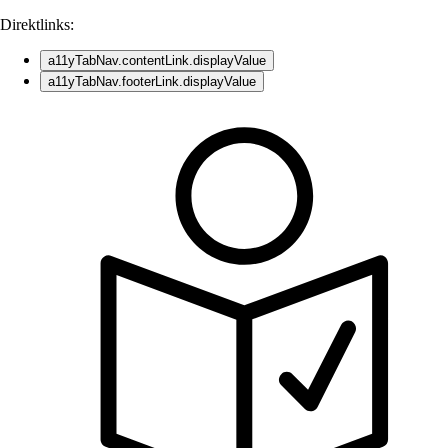
Direktlinks:
a11yTabNav.contentLink.displayValue
a11yTabNav.footerLink.displayValue