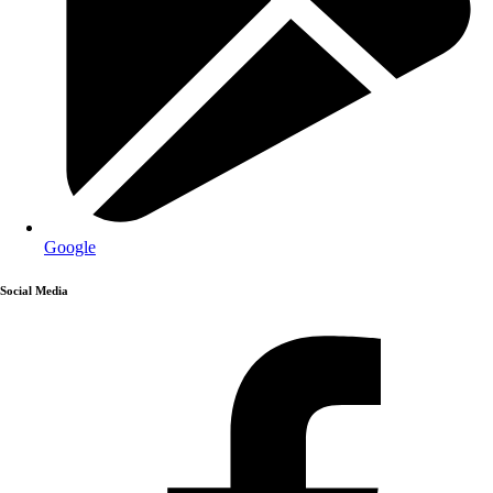
Google
Social Media