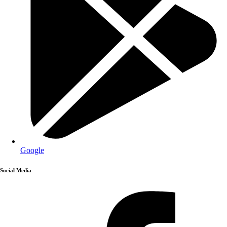
Google
Social Media