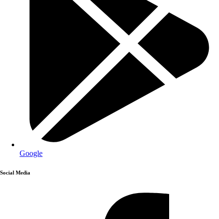
Google
Social Media