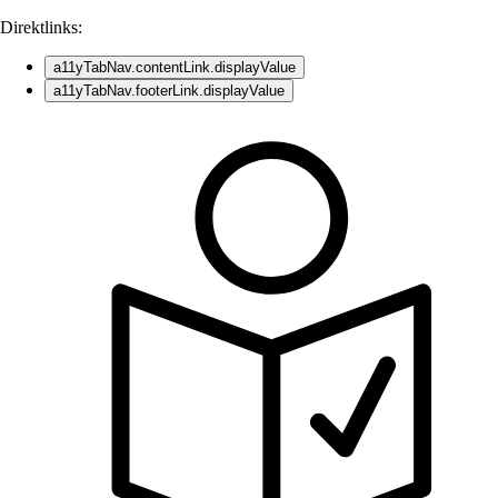
Direktlinks:
a11yTabNav.contentLink.displayValue
a11yTabNav.footerLink.displayValue