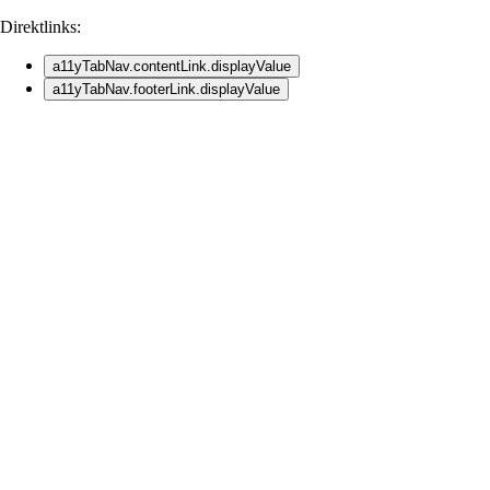
Direktlinks:
a11yTabNav.contentLink.displayValue
a11yTabNav.footerLink.displayValue