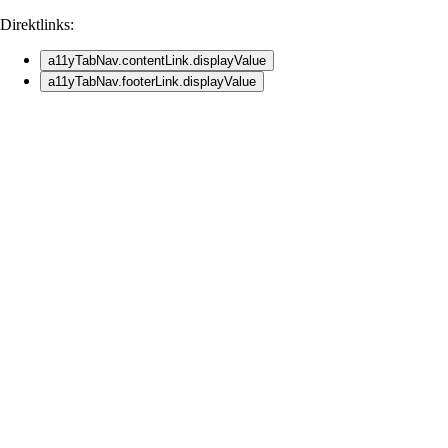
Direktlinks:
a11yTabNav.contentLink.displayValue
a11yTabNav.footerLink.displayValue