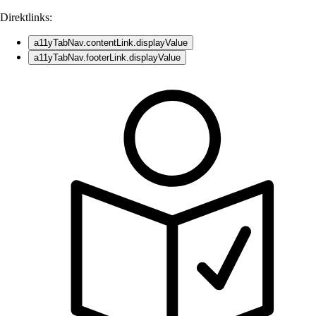
Direktlinks:
a11yTabNav.contentLink.displayValue
a11yTabNav.footerLink.displayValue