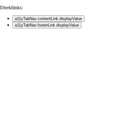
Direktlinks:
a11yTabNav.contentLink.displayValue
a11yTabNav.footerLink.displayValue