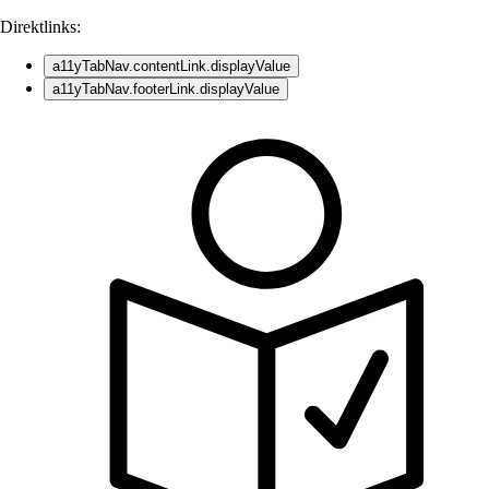
Direktlinks:
a11yTabNav.contentLink.displayValue
a11yTabNav.footerLink.displayValue