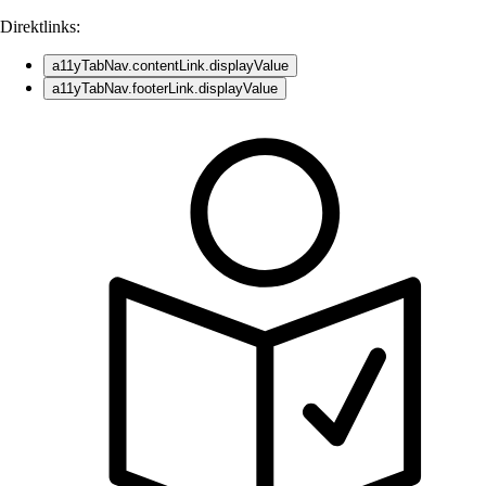
Direktlinks:
a11yTabNav.contentLink.displayValue
a11yTabNav.footerLink.displayValue