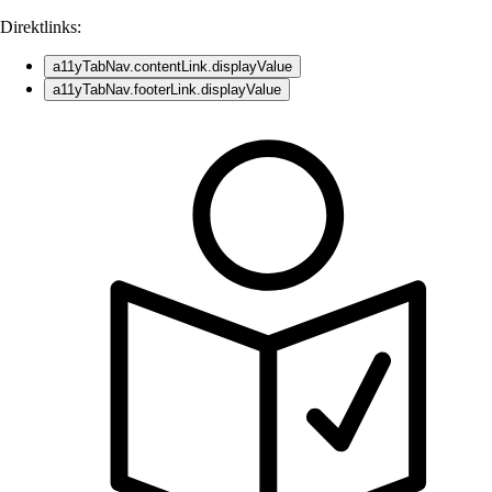
Direktlinks:
a11yTabNav.contentLink.displayValue
a11yTabNav.footerLink.displayValue