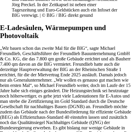
Jörg Preckel. In der Zeitkapsel ist neben einer
Tageszeitung und Euro-Geldstücken auch ein Infoset der
BIG verewigt. | © BIG / BIG direkt gesund
E-Ladesäulen, Wärmepumpen und
Photovoltaik
„Wir bauen schon das zweite Mal für die BIG“, sagte Michael
Freundlieb, Geschäftsführer der Freundlieb Bauunternehmung GmbH
& Co. KG, die das 7.800 qm große Gebäude errichtet und als Bauherr
7.400 qm davon an die BIG vermietet. Freundlieb hatte auch die
derzeitige Hauptverwaltung der BIG an der Rheinischen Straße 1
errichtet, für die der Mietvertrag Ende 2025 ausläuft. Damals jedoch
nur als Generalunternehmer. „Wir wollen es genauso gut machen wie
beim ersten Mal“, so Michael Freundlieb weiter, doch im Laufe der 15
Jahre habe sich einiges geändert. Die Heizungstechnik sei heutzutage
noch höherwertiger, es gebe jetzt viele Ladestationen für E-Autos und
man strebe die Zertifizierung im Gold Standard durch die Deutsche
Gesellschaft für nachhaltiges Bauen (DGNB) an. Freundlieb möchte
zudem das Gebäude nach der Bundesförderung für effiziente Gebäude
(BEG) als Effizienzhaus-Standard 40 einstufen lassen und zusätzlich
noch das Qualitätssiegel Nachhaltiges Gebäude (QNG) der
Bundesregierung erwerben. Es gibt bislang nur wenige Gebäude in