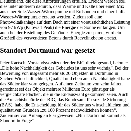
Deutschland, die diese Anforderungen erfüllen. Erreicht werden soll
dies unter anderem dadurch, dass Wärme und Kälte über einen Mix
aus einer Sole-Wasser-Wärmepumpe mit Erdsonden und einer Luft-
Wasser-Wärmepumpe erzeugt werden. Zudem soll eine
Photovoltaikanlage auf dem Dach mit einer voraussichtlichen Leistung
von 97 kWp (Kilowatt-Peak) die Energie der Sonne einfangen. Um
auch bei der Erstellung des Gebäudes Energie zu sparen, wird ein
Großteil des verwendeten Betons durch Recyclingbeton ersetzt.
Standort Dortmund war gesetzt
Peter Kaetsch, Vorstandsvorsitzender der BIG direkt gesund, betonte:
„Die hohe Nachhaltigkeit des Gebäudes ist uns sehr wichtig“. Bei der
Bewertung von insgesamt mehr als 20 Objekten in Dortmund in
Sachen Wirtschaftlichkeit, Qualität und eben auch Nachhaltigkeit habe
das Südtor klar vorn gelegen. Auf einen Zeitraum von zehn Jahren
gerechnet sei das Objekt mehrere Millionen Euro günstiger als
vergleichbare Flächen, die in die Endauswahl gekommen seien. Auch
die Aufsichtsbehörde der BIG, das Bundesamt für soziale Sicherung
(BAS), habe die Entscheidung für das Südtor aus wirtschaftlichen und
qualitativen Gründen „zu 100 Prozent nachvollziehen können“.
Zudem sei von Anfang an klar gewesen: „Nur Dortmund kommt als
Standort in Frage“.