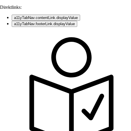
Direktlinks:
a11yTabNav.contentLink.displayValue
a11yTabNav.footerLink.displayValue