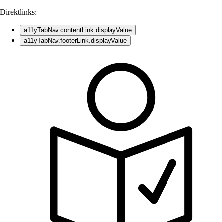
Direktlinks:
a11yTabNav.contentLink.displayValue
a11yTabNav.footerLink.displayValue