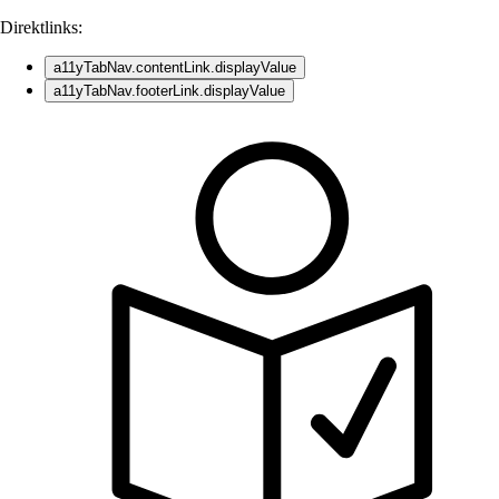
Direktlinks:
a11yTabNav.contentLink.displayValue
a11yTabNav.footerLink.displayValue