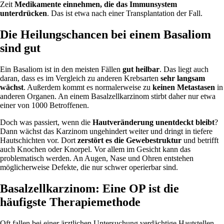
Zeit
Medikamente einnehmen, die das Immunsystem
unterdrücken
. Das ist etwa nach einer Transplantation der Fall.
Die Heilungschancen bei einem Basaliom
sind gut
Ein Basaliom ist in den meisten Fällen
gut heilbar
. Das liegt auch
daran, dass es im Vergleich zu anderen Krebsarten
sehr langsam
wächst
. Außerdem kommt es normalerweise zu
keinen Metastasen
in
anderen Organen. An einem Basalzellkarzinom stirbt daher nur etwa
einer von 1000 Betroffenen.
Doch was passiert, wenn die
Hautveränderung unentdeckt bleibt
?
Dann wächst das Karzinom ungehindert weiter und dringt in tiefere
Hautschichten vor. Dort
zerstört es die Gewebestruktur
und betrifft
auch Knochen oder Knorpel. Vor allem im Gesicht kann das
problematisch werden. An Augen, Nase und Ohren entstehen
möglicherweise Defekte, die nur schwer operierbar sind.
Basalzellkarzinom: Eine OP ist die
häufigste Therapiemethode
Oft fallen bei einer ärztlichen Untersuchung verdächtige Hautstellen