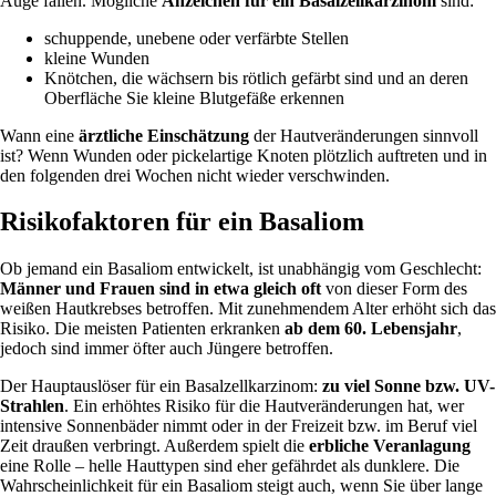
Auge fallen. Mögliche
Anzeichen für ein Basalzellkarzinom
sind:
schuppende, unebene oder verfärbte Stellen
kleine Wunden
Knötchen, die wächsern bis rötlich gefärbt sind und an deren
Oberfläche Sie kleine Blutgefäße erkennen
Wann eine
ärztliche Einschätzung
der Hautveränderungen sinnvoll
ist? Wenn Wunden oder pickelartige Knoten plötzlich auftreten und in
den folgenden drei Wochen nicht wieder verschwinden.
Risikofaktoren für ein Basaliom
Ob jemand ein Basaliom entwickelt, ist unabhängig vom Geschlecht:
Männer und Frauen sind in etwa gleich oft
von dieser Form des
weißen Hautkrebses betroffen. Mit zunehmendem Alter erhöht sich das
Risiko. Die meisten Patienten erkranken
ab dem 60. Lebensjahr
,
jedoch sind immer öfter auch Jüngere betroffen.
Der Hauptauslöser für ein Basalzellkarzinom:
zu viel Sonne bzw. UV-
Strahlen
. Ein erhöhtes Risiko für die Hautveränderungen hat, wer
intensive Sonnenbäder nimmt oder in der Freizeit bzw. im Beruf viel
Zeit draußen verbringt. Außerdem spielt die
erbliche Veranlagung
eine Rolle – helle Hauttypen sind eher gefährdet als dunklere. Die
Wahrscheinlichkeit für ein Basaliom steigt auch, wenn Sie über lange