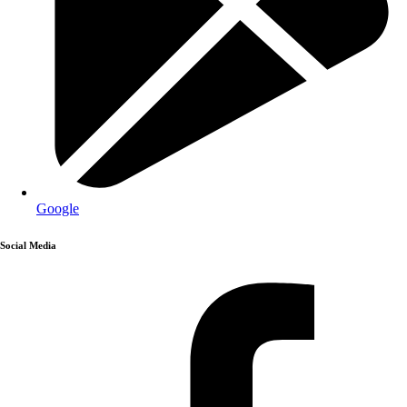
Google
Social Media