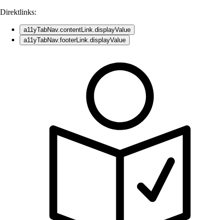
Direktlinks:
a11yTabNav.contentLink.displayValue
a11yTabNav.footerLink.displayValue