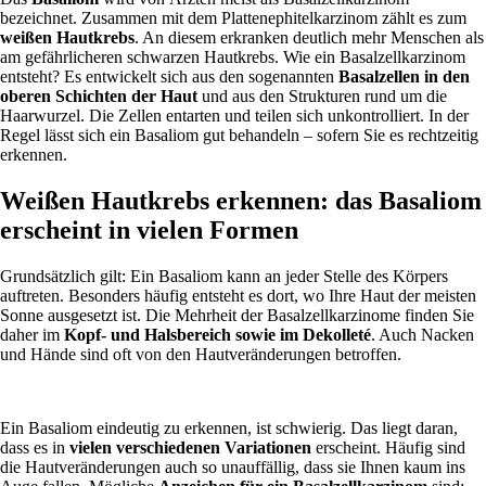
bezeichnet.
Zusammen mit dem Plattenephitelkarzinom zählt es zum
weißen Hautkrebs
. An diesem erkranken deutlich mehr Menschen als
am gefährlicheren schwarzen Hautkrebs. Wie ein Basalzellkarzinom
entsteht? Es entwickelt sich aus den sogenannten
Basalzellen in den
oberen Schichten der Haut
und aus den Strukturen rund um die
Haarwurzel. Die Zellen entarten und teilen sich unkontrolliert. In der
Regel lässt sich ein Basaliom gut behandeln – sofern Sie es rechtzeitig
erkennen.
Weißen Hautkrebs erkennen: das Basaliom
erscheint in vielen Formen
Grundsätzlich gilt: Ein Basaliom kann an jeder Stelle des Körpers
auftreten. Besonders häufig entsteht es dort, wo Ihre Haut der meisten
Sonne ausgesetzt ist. Die Mehrheit der Basalzellkarzinome finden Sie
daher im
Kopf- und Halsbereich sowie im Dekolleté
. Auch Nacken
und Hände sind oft von den Hautveränderungen betroffen.
Ein Basaliom eindeutig zu erkennen, ist schwierig. Das liegt daran,
dass es in
vielen verschiedenen Variationen
erscheint. Häufig sind
die Hautveränderungen auch so unauffällig, dass sie Ihnen kaum ins