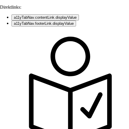
Direktlinks:
a11yTabNav.contentLink.displayValue
a11yTabNav.footerLink.displayValue