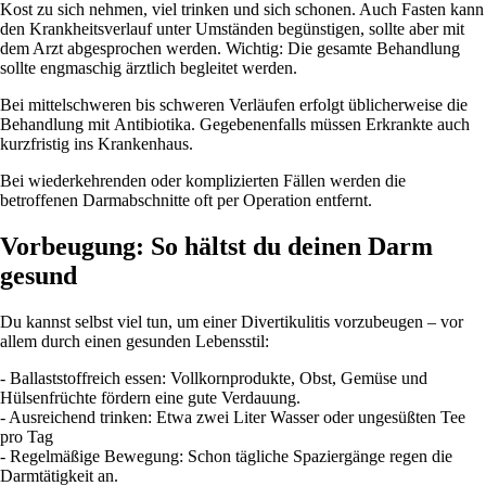
Kost zu sich nehmen, viel trinken und sich schonen. Auch Fasten kann
den Krankheitsverlauf unter Umständen begünstigen, sollte aber mit
dem Arzt abgesprochen werden. Wichtig: Die gesamte Behandlung
sollte engmaschig ärztlich begleitet werden.
Bei mittelschweren bis schweren Verläufen erfolgt üblicherweise die
Behandlung mit Antibiotika. Gegebenenfalls müssen Erkrankte auch
kurzfristig ins Krankenhaus.
Bei wiederkehrenden oder komplizierten Fällen werden die
betroffenen Darmabschnitte oft per Operation entfernt.
Vorbeugung: So hältst du deinen Darm
gesund
Du kannst selbst viel tun, um einer Divertikulitis vorzubeugen – vor
allem durch einen gesunden Lebensstil:
- Ballaststoffreich essen: Vollkornprodukte, Obst, Gemüse und
Hülsenfrüchte fördern eine gute Verdauung.
- Ausreichend trinken: Etwa zwei Liter Wasser oder ungesüßten Tee
pro Tag
- Regelmäßige Bewegung: Schon tägliche Spaziergänge regen die
Darmtätigkeit an.