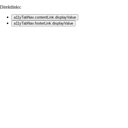
Direktlinks:
a11yTabNav.contentLink.displayValue
a11yTabNav.footerLink.displayValue