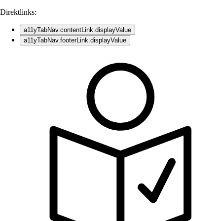
Direktlinks:
a11yTabNav.contentLink.displayValue
a11yTabNav.footerLink.displayValue