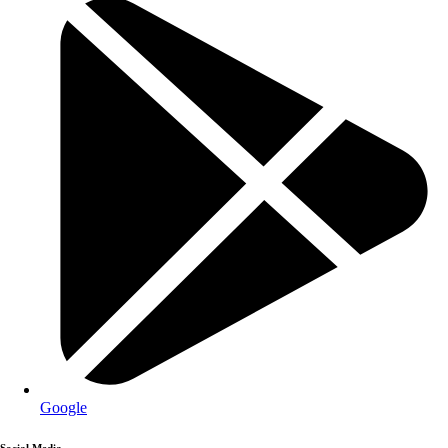
Google
Social Media