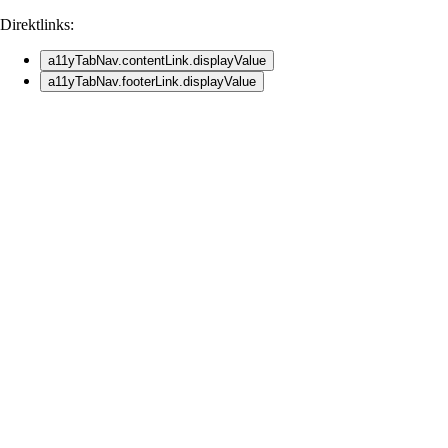
Direktlinks:
a11yTabNav.contentLink.displayValue
a11yTabNav.footerLink.displayValue