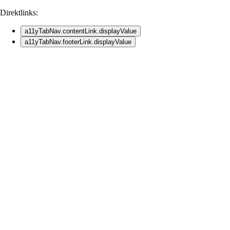
Direktlinks:
a11yTabNav.contentLink.displayValue
a11yTabNav.footerLink.displayValue