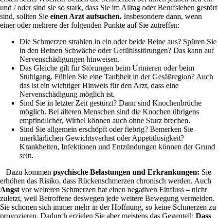
und / oder sind sie so stark, dass Sie im Alltag oder Berufsleben gestört
sind, sollten Sie
einen Arzt aufsuchen.
Insbesondere dann, wenn
einer oder mehrere der folgenden Punkte auf Sie zutreffen:
Die Schmerzen strahlen in ein oder beide Beine aus? Spüren Sie
in den Beinen Schwäche oder Gefühlsstörungen? Das kann auf
Nervenschädigungen hinweisen.
Das Gleiche gilt für Störungen beim Urinieren oder beim
Stuhlgang. Fühlen Sie eine Taubheit in der Gesäßregion? Auch
das ist ein wichtiger Hinweis für den Arzt, dass eine
Nervenschädigung möglich ist.
Sind Sie in letzter Zeit gestürzt? Dann sind Knochenbrüche
möglich. Bei älteren Menschen sind die Knochen übrigens
empfindlicher, Wirbel können auch ohne Sturz brechen.
Sind Sie allgemein erschöpft oder fiebrig? Bemerken Sie
unerklärlichen Gewichtsverlust oder Appetitlosigkeit?
Krankheiten, Infektionen und Entzündungen können der Grund
sein.
Dazu kommen
psychische Belastungen und Erkrankungen:
Sie
erhöhen das Risiko, dass Rückenschmerzen chronisch werden. Auch
Angst
vor weiteren Schmerzen hat einen negativen Einfluss – nicht
zuletzt, weil Betroffene deswegen jede weitere Bewegung vermeiden.
Sie schonen sich immer mehr in der Hoffnung, so keine Schmerzen zu
provozieren. Dadurch erzielen Sie aber meistens das Gegenteil:
Dass