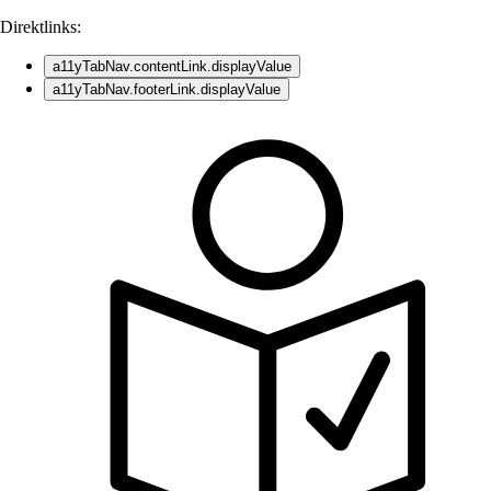
Direktlinks:
a11yTabNav.contentLink.displayValue
a11yTabNav.footerLink.displayValue