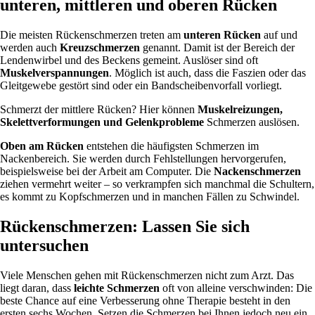
unteren, mittleren und oberen Rücken
Die meisten Rückenschmerzen treten am
unteren Rücken
auf und
werden auch
Kreuzschmerzen
genannt. Damit ist der Bereich der
Lendenwirbel und des Beckens gemeint. Auslöser sind oft
Muskelverspannungen
. Möglich ist auch, dass die Faszien oder das
Gleitgewebe gestört sind oder ein Bandscheibenvorfall vorliegt.
Schmerzt der mittlere Rücken? Hier können
Muskelreizungen,
Skelettverformungen und Gelenkprobleme
Schmerzen auslösen.
Oben am Rücken
entstehen die häufigsten Schmerzen im
Nackenbereich. Sie werden durch Fehlstellungen hervorgerufen,
beispielsweise bei der Arbeit am Computer. Die
Nackenschmerzen
ziehen vermehrt weiter – so verkrampfen sich manchmal die Schultern,
es kommt zu Kopfschmerzen und in manchen Fällen zu Schwindel.
Rückenschmerzen: Lassen Sie sich
untersuchen
Viele Menschen gehen mit Rückenschmerzen nicht zum Arzt. Das
liegt daran, dass
leichte Schmerzen
oft von alleine verschwinden: Die
beste Chance auf eine Verbesserung ohne Therapie besteht in den
ersten sechs Wochen. Setzen die Schmerzen bei Ihnen jedoch neu ein