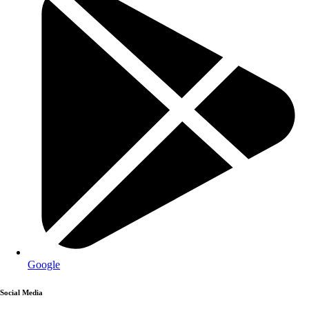
Google
Social Media