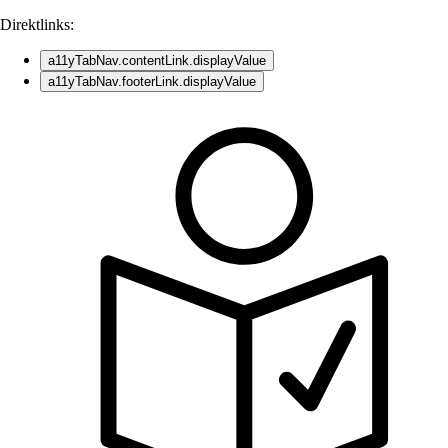
Direktlinks:
a11yTabNav.contentLink.displayValue
a11yTabNav.footerLink.displayValue