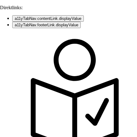
Direktlinks:
a11yTabNav.contentLink.displayValue
a11yTabNav.footerLink.displayValue