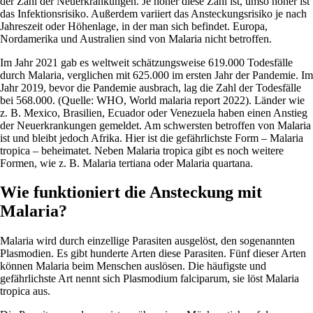
der Zahl der Neuerkrankungen. Je höher diese Zahl ist, umso höher ist
das Infektionsrisiko. Außerdem variiert das Ansteckungsrisiko je nach
Jahreszeit oder Höhenlage, in der man sich befindet. Europa,
Nordamerika und Australien sind von Malaria nicht betroffen.
Im Jahr 2021 gab es weltweit schätzungsweise 619.000 Todesfälle
durch Malaria, verglichen mit 625.000 im ersten Jahr der Pandemie. Im
Jahr 2019, bevor die Pandemie ausbrach, lag die Zahl der Todesfälle
bei 568.000. (Quelle: WHO, World malaria report 2022). Länder wie
z. B. Mexico, Brasilien, Ecuador oder Venezuela haben einen Anstieg
der Neuerkrankungen gemeldet. Am schwersten betroffen von Malaria
ist und bleibt jedoch Afrika. Hier ist die gefährlichste Form – Malaria
tropica – beheimatet. Neben Malaria tropica gibt es noch weitere
Formen, wie z. B. Malaria tertiana oder Malaria quartana.
Wie funktioniert die Ansteckung mit
Malaria?
Malaria wird durch einzellige Parasiten ausgelöst, den sogenannten
Plasmodien. Es gibt hunderte Arten diese Parasiten. Fünf dieser Arten
können Malaria beim Menschen auslösen. Die häufigste und
gefährlichste Art nennt sich Plasmodium falciparum, sie löst Malaria
tropica aus.