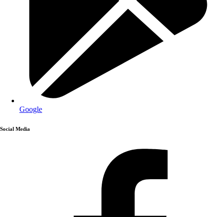
Google
Social Media