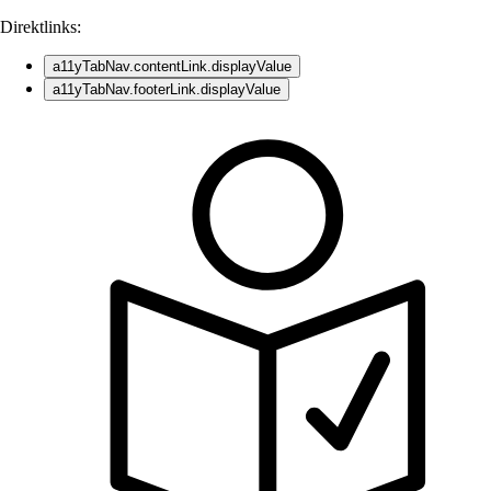
Direktlinks:
a11yTabNav.contentLink.displayValue
a11yTabNav.footerLink.displayValue