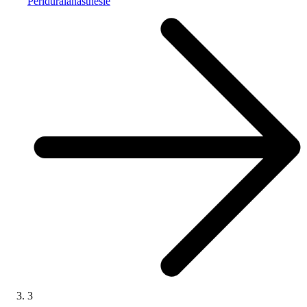
Periduralanästhesie
3