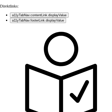
Direktlinks:
a11yTabNav.contentLink.displayValue
a11yTabNav.footerLink.displayValue