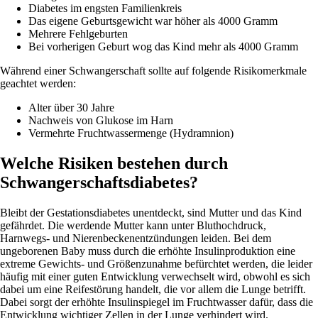
Diabetes im engsten Familienkreis
Das eigene Geburtsgewicht war höher als 4000 Gramm
Mehrere Fehlgeburten
Bei vorherigen Geburt wog das Kind mehr als 4000 Gramm
Während einer Schwangerschaft sollte auf folgende Risikomerkmale
geachtet werden:
Alter über 30 Jahre
Nachweis von Glukose im Harn
Vermehrte Fruchtwassermenge (Hydramnion)
Welche Risiken bestehen durch
Schwangerschaftsdiabetes?
Bleibt der Gestationsdiabetes unentdeckt, sind Mutter und das Kind
gefährdet. Die werdende Mutter kann unter Bluthochdruck,
Harnwegs- und Nierenbeckenentzündungen leiden. Bei dem
ungeborenen Baby muss durch die erhöhte Insulinproduktion eine
extreme Gewichts- und Größenzunahme befürchtet werden, die leider
häufig mit einer guten Entwicklung verwechselt wird, obwohl es sich
dabei um eine Reifestörung handelt, die vor allem die Lunge betrifft.
Dabei sorgt der erhöhte Insulinspiegel im Fruchtwasser dafür, dass die
Entwicklung wichtiger Zellen in der Lunge verhindert wird.