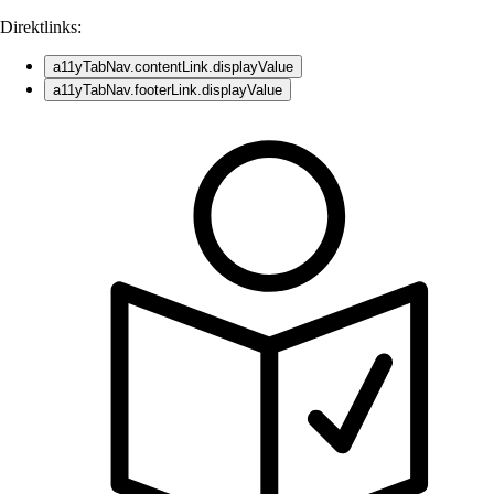
Direktlinks:
a11yTabNav.contentLink.displayValue
a11yTabNav.footerLink.displayValue