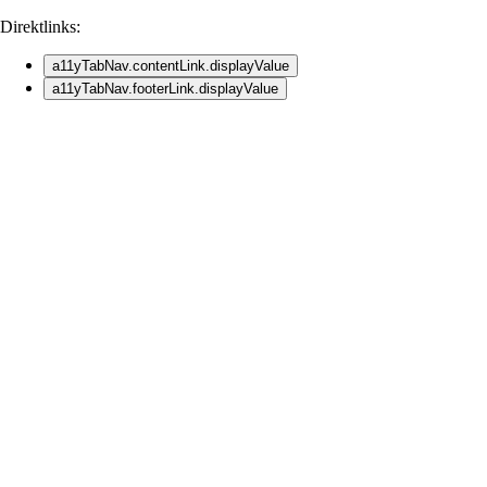
Direktlinks:
a11yTabNav.contentLink.displayValue
a11yTabNav.footerLink.displayValue