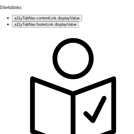
Direktlinks:
a11yTabNav.contentLink.displayValue
a11yTabNav.footerLink.displayValue