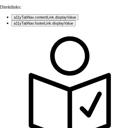
Direktlinks:
a11yTabNav.contentLink.displayValue
a11yTabNav.footerLink.displayValue