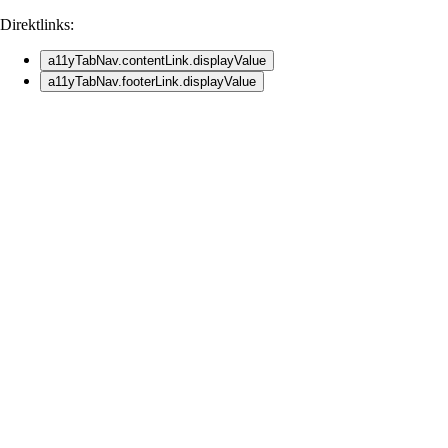
Direktlinks:
a11yTabNav.contentLink.displayValue
a11yTabNav.footerLink.displayValue