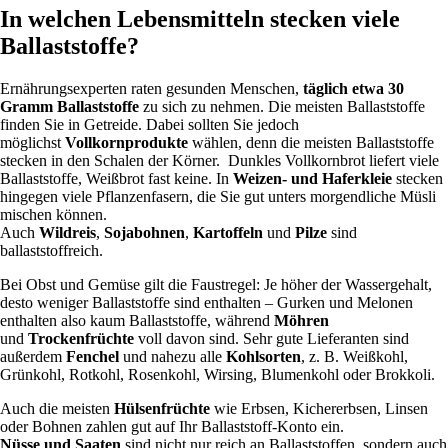
In welchen Lebensmitteln stecken viele
Ballaststoffe?
Ernährungsexperten raten gesunden Menschen,
täglich etwa 30
Gramm Ballaststoffe
zu sich zu nehmen. Die meisten Ballaststoffe
finden Sie in Getreide. Dabei sollten Sie jedoch
möglichst
Vollkornprodukte
wählen, denn die meisten Ballaststoffe
stecken in den Schalen der Körner. Dunkles Vollkornbrot liefert viele
Ballaststoffe, Weißbrot fast keine. In
Weizen- und Haferkleie
stecken
hingegen viele Pflanzenfasern, die Sie gut unters morgendliche Müsli
mischen können.
Auch
Wildreis
,
Sojabohnen
,
Kartoffeln
und
Pilze
sind
ballaststoffreich.
Bei Obst und Gemüse gilt die Faustregel: Je höher der Wassergehalt,
desto weniger Ballaststoffe sind enthalten – Gurken und Melonen
enthalten also kaum Ballaststoffe, während
Möhren
und
Trockenfrüchte
voll davon sind. Sehr gute Lieferanten sind
außerdem
Fenchel
und nahezu alle
Kohlsorten
, z. B. Weißkohl,
Grünkohl, Rotkohl, Rosenkohl, Wirsing, Blumenkohl oder Brokkoli.
Auch die meisten
Hülsenfrüchte
wie Erbsen, Kichererbsen, Linsen
oder Bohnen zahlen gut auf Ihr Ballaststoff-Konto ein.
Nüsse und Saaten
sind nicht nur reich an Ballaststoffen, sondern auch