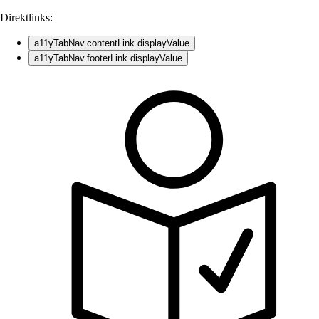
Direktlinks:
a11yTabNav.contentLink.displayValue
a11yTabNav.footerLink.displayValue