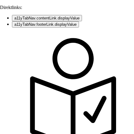
Direktlinks:
a11yTabNav.contentLink.displayValue
a11yTabNav.footerLink.displayValue