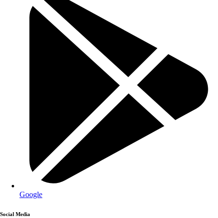
Google
Social Media