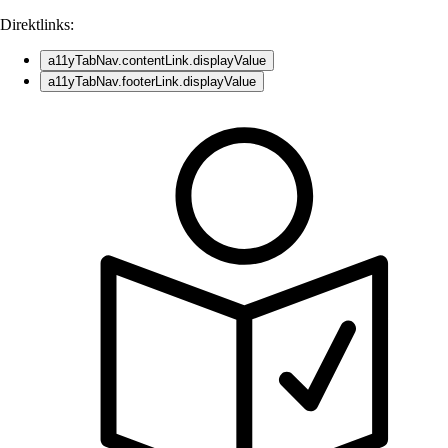
Direktlinks:
a11yTabNav.contentLink.displayValue
a11yTabNav.footerLink.displayValue